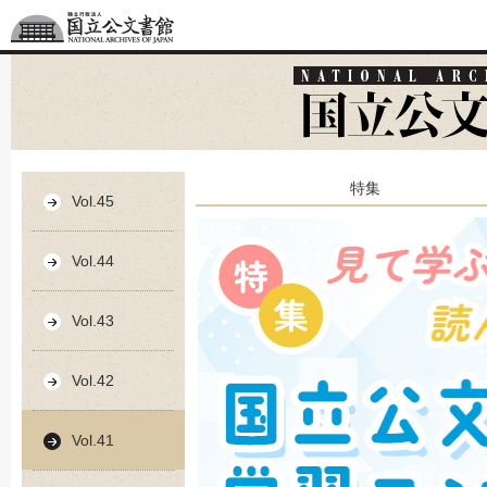
特集
Vol.45
Vol.44
Vol.43
Vol.42
Vol.41