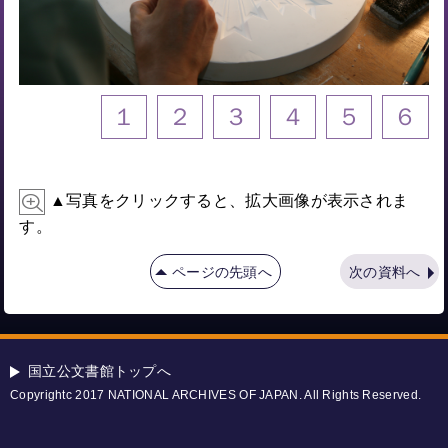
１
２
３
４
５
６
▲写真をクリックすると、拡大画像が表示されま
す。
ページの先頭へ
次の資料へ
国立公文書館トップへ
Copyrightc 2017 NATIONAL ARCHIVES OF JAPAN. All Rights Reserved.