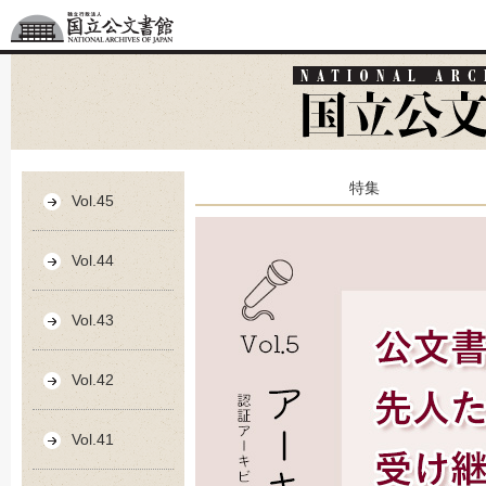
特集
Vol.45
Vol.44
Vol.43
Vol.42
Vol.41