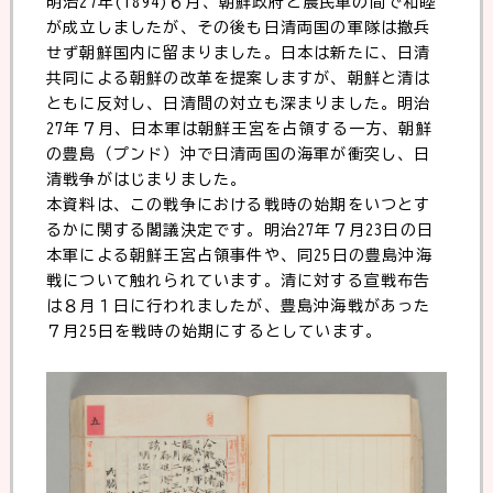
明治27年(1894)６月、朝鮮政府と農民軍の間で和睦
が成立しましたが、その後も日清両国の軍隊は撤兵
せず朝鮮国内に留まりました。日本は新たに、日清
共同による朝鮮の改革を提案しますが、朝鮮と清は
ともに反対し、日清間の対立も深まりました。明治
27年７月、日本軍は朝鮮王宮を占領する一方、朝鮮
の豊島（プンド）沖で日清両国の海軍が衝突し、日
清戦争がはじまりました。
本資料は、この戦争における戦時の始期をいつとす
るかに関する閣議決定です。明治27年７月23日の日
本軍による朝鮮王宮占領事件や、同25日の豊島沖海
戦について触れられています。清に対する宣戦布告
は８月１日に行われましたが、豊島沖海戦があった
７月25日を戦時の始期にするとしています。