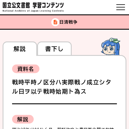
日清戦争
解説
書下し
資料名
戦時平時ノ区分ハ実際戦ノ成立シタ
ル日ヲ以テ戦時始期ト為ス
解説