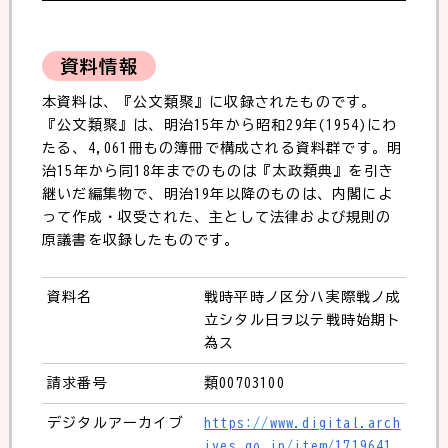
資料情報
本資料は、『公文類聚』に収録されたものです。
『公文類聚』は、明治15年から昭和29年(1954)にわ
たる、4,061冊もの簿冊で構成される資料群です。明
治15年から同18年までのものは『太政類典』を引き
継いだ編集物で、明治19年以降のものは、内閣によ
って作成・収受された、主として法律および規則の
原議書を収録したものです。
資料名
戦時平時ノ区分ハ実際戦ノ成
立シタル日ヲ以テ戦時始期ト
為ス
請求番号
類00703100
デジタルアーカイブ
https://www.digital.arch
ives.go.jp/item/1719641