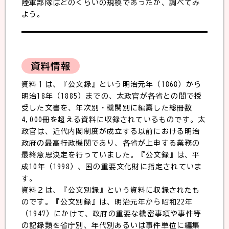
陸軍部隊はどのくらいの規模であったか、調べてみ
よう。
資料情報
資料１は、『公文録』という明治元年（1868）から
明治18年（1885）までの、太政官が各省との間で授
受した文書を、年次別・機関別に編纂した総冊数
4,000冊を超える資料に収録されているものです。太
政官は、近代内閣制度が成立する以前における明治
政府の最高行政機関であり、各省が上申する業務の
最終意思決定を行っていました。『公文録』は、平
成10年（1998）、国の重要文化財に指定されていま
す。
資料２は、『公文別録』という資料に収録されたも
のです。『公文別録』は、明治元年から昭和22年
（1947）にかけて、政府の重要な機密事項や事件等
の記録類を省庁別、年代別あるいは事件単位に編集