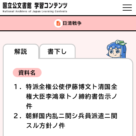
日清戦争
解説
書下し
資料名
１．特派全権公使伊藤博文ト清国全
権大臣李鴻章トノ締約書告示ノ
件
２．朝鮮国内乱ニ関シ兵員派遣ニ関
スル方針ノ件