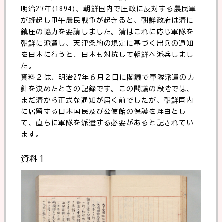
明治27年(1894)、朝鮮国内で圧政に反対する農民軍
が蜂起し甲午農民戦争が起きると、朝鮮政府は清に
鎮圧の協力を要請しました。清はこれに応じ軍隊を
朝鮮に派遣し、天津条約の規定に基づく出兵の通知
を日本に行うと、日本も対抗して朝鮮へ派兵しまし
た。
資料２は、明治27年６月２日に閣議で軍隊派遣の方
針を決めたときの記録です。この閣議の段階では、
まだ清から正式な通知が届く前でしたが、朝鮮国内
に居留する日本国民及び公使館の保護を理由とし
て、直ちに軍隊を派遣する必要があると記されてい
ます。
資料１