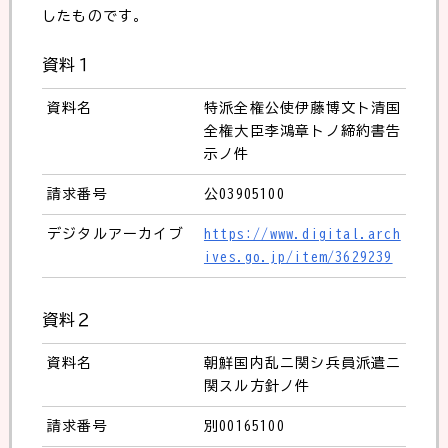
したものです。
資料１
資料名
特派全権公使伊藤博文ト清国
全権大臣李鴻章トノ締約書告
示ノ件
請求番号
公03905100
デジタルアーカイブ
https://www.digital.arch
ives.go.jp/item/3629239
資料２
資料名
朝鮮国内乱ニ関シ兵員派遣ニ
関スル方針ノ件
請求番号
別00165100