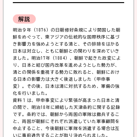
解説
明治９年（1876）の日朝修好条規により開国した朝
鮮をめぐって、東アジアの伝統的な国際秩序に基づ
き影響力を強めようとする清と、その排除をはかる
日本は対立し、ともに朝鮮との関わりを深めていき
ました。明治17年（1884）、朝鮮で起きた政変によ
り、日本と結び国内改革を進めようとした勢力が、
清との関係を重視する勢力に敗れると、朝鮮におけ
る日本の影響力は大きく後退しました（甲申事
変）。その後、日本は清に対抗するため、軍備の強
化を行いました。
資料１は、甲申事変により緊張が高まった日本と清
の間で、明治18年に締結した天津条約に関する記録
です。条約では、朝鮮から両国の軍隊は撤兵するこ
と、両国が朝鮮にそれぞれ派遣していた軍事顧問を
中止すること、今後朝鮮に軍隊を派遣する場合は互
いに事前通告することが取り決められました。