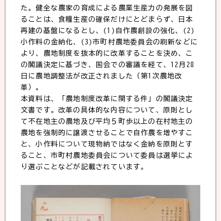
た。健全な農家の育成による農業生産力の発展を図
ることは、食糧生産の確保だけにとどまらず、日本
再建の基盤になるとし、(1)自作農創設の強化、(2)
小作料の金納化、(3)市町村農地委員会の刷新などに
より、農地制度を抜本的に改革することを決め、こ
の閣議決定に基づき、国会での審議を経て、12月28
日に農地調整法が改正されました（第1次農地改
革）。
本資料は、「農地制度改革に関する件」の閣議決定
文書です。改革の具体的な内容について、原則とし
て不在地主の農地及び平均５町歩以上の在村地主の
農地を強制的に譲渡させることで自作農を増やすこ
と、小作料について現物納ではなく金納を原則とす
ること、市町村農地委員会について委員は選挙によ
り選ぶことなどが記載されています。