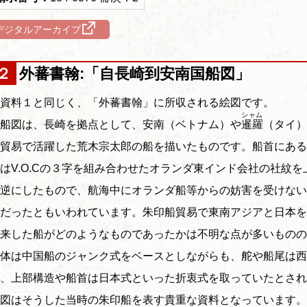
デジタルアーカイブ
２ 外蕃書翰:「自長崎到安南国船図」
資料１と同じく、「外蕃書翰」に所収される絵図です。
シャム
船図は、長崎を拠点として、安南（ベトナム）や
暹羅
（タイ）
貿易で活躍した荒木宗太郎の船を描いたものです。船首にある
はV.O.Cの３字を組み合わせたオランダ東インド会社の社紋を
逆にしたもので、航海中にオランダ船等からの妨害を受けない
だったともいわれています。朱印船貿易で東南アジアと日本を
来した船がどのようなものであったかは不明な点が多いものの
体は中国船のジャンク式をベースとしながらも、舵や船尾は西
、上部構造や船首は日本式といった折衷式を取っていたとされ
図はそうした当時の朱印船を表す貴重な資料となっています。