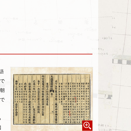
語
で
朝
で
る
国