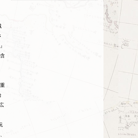
域
さ
』
含
）
重
始
広
阮
、