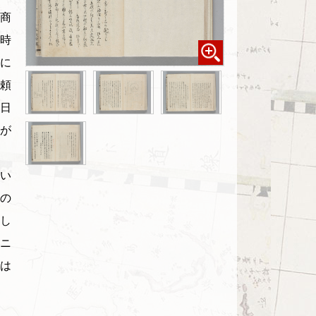
商
時
に
頼
日
が
い
の
し
ニ
は