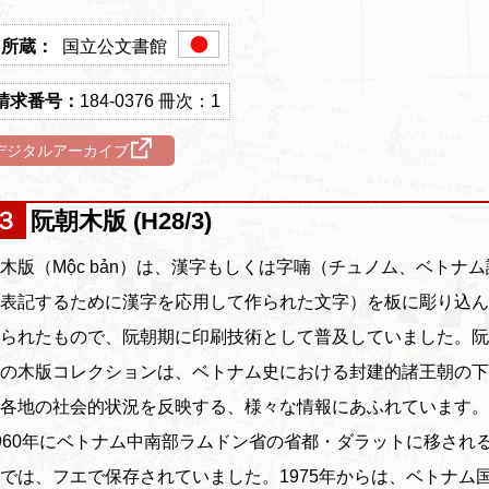
国立公文書館
184-0376 冊次：1
デジタルアーカイブ
３ 阮朝木版 (H28/3)
版（Mộc bản）は、漢字もしくは字喃（チュノム、ベトナム
表記するために漢字を応用して作られた文字）を板に彫り込ん
られたもので、阮朝期に印刷技術として普及していました。阮
の木版コレクションは、ベトナム史における封建的諸王朝の下
各地の社会的状況を反映する、様々な情報にあふれています。
960年にベトナム中南部ラムドン省の省都・ダラットに移され
では、フエで保存されていました。1975年からは、ベトナム