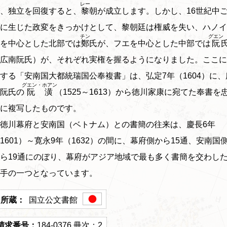
レー
、独立を回復すると、
黎
朝が成立します。しかし、16世紀中
に生じた政変をきっかけとして、黎朝廷は権威を失い、ハノイ
チン
グエン
を中心とした北部では
鄭
氏が、フエを中心とした中部では
阮
広南阮氏）が、それぞれ実権を握るようになりました。ここに
する「安南国大都統瑞国公奉複書」は、弘定7年（1604）に、
グエン・ホアン
阮氏の
阮潢
（1525～1613）から徳川家康に宛てた奉書を
に複写したものです。
徳川幕府と安南国（ベトナム）との書簡の往来は、慶長6年
1601）～寛永9年（1632）の間に、幕府側から15通、安南国
ら19通にのぼり、幕府がアジア地域で最も多く書簡を交わし
手の一つとなっています。
国立公文書館
184-0376 冊次：2