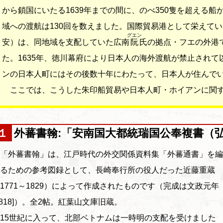
から鎖国にいたる1639年までの間に、のべ350隻を超える
域への渡航は130回を数えました。国際貿易港として栄えて
グエン
安）は、同地域を支配していた広南
阮
氏の拠点・フエの外港
た。1635年、徳川幕府により日本人の海外渡航が禁止され
ンの日本人町にはその後数十年にわたって、日本人が住んで
ここでは、こうした朱印船貿易や日本人町・ホイアンに関す
１ 外蕃書翰:「安南国大都統瑞国公奉複書（
「外蕃書翰」は、江戸時代の外交関係資料集「外蕃通書」を編
るための参考図録として、長崎奉行所の役人だった近藤重蔵
1771～1829）によって作成されたものです（完成は文政元年
1818]）。全2帖。紅葉山文庫旧蔵。
15世紀に入って、北部ベトナムは一時明の支配を受けました