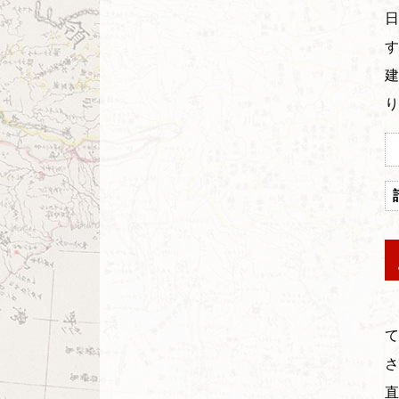
日
す
建
り
て
さ
直