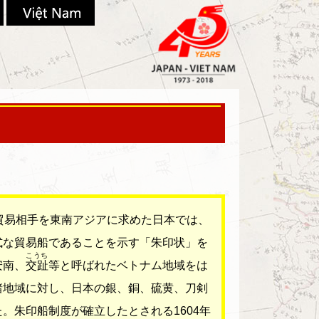
貿易相手を東南アジアに求めた日本では、
式な貿易船であることを示す「朱印状」を
こうち
安南、
交趾
等と呼ばれたベトナム地域をは
諸地域に対し、日本の銀、銅、硫黄、刀剣
。朱印船制度が確立したとされる1604年