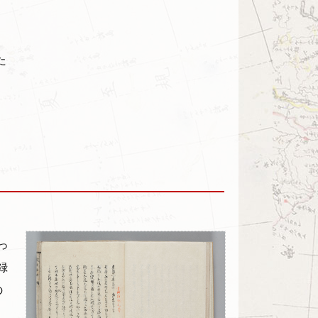
た
っ
録
の