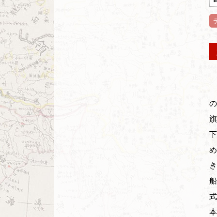
の
旗
下
め
き
船
式
本