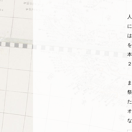
人
に
は
を
本
２
ま
祭
た
オ
な