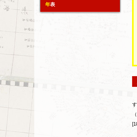
年表
す
（
[