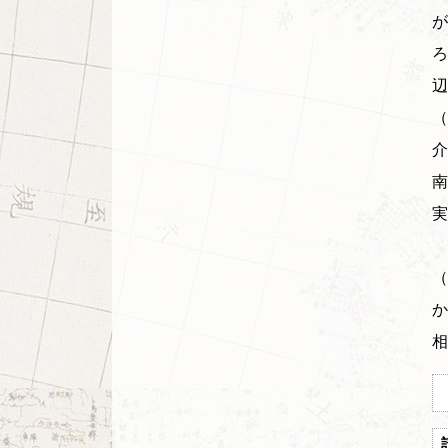
が
ろ
辺
（
介
南
実
（
か
相