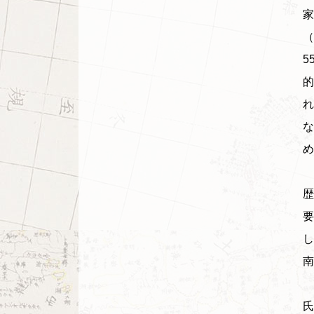
家
（
5
的
れ
な
め
明
歴
要
し
南
氏