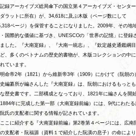
記録アーカイブズ総局傘下の国立第４アーカイブズ・センター
ダラットに所在）が、34,618に及ぶ木版（ページ数にして
5,318ページ）を保管することになりました。2009年、その地
・国際的な価値に基づき、UNESCOの「世界の記憶」に登録
ました。『大南寔録』、『大南一統志』、『欽定越史通鑑綱目
ど、多くのベトナムの歴史的書物が、木版コレクションの中に
れています。
命帝2年（1821）から維新帝3年（1909）にかけて（阮朝の
史編纂所が編さんした『大南寔録』は、阮朝におけるもっとも
な歴史書です。二部構成となっており、1821年に編さんを開
1884年に完成した第一部（大南寔録前編）には、9代にわたる
阮氏の支配者に関する情報が記されています。
ここに紹介する『大南寔録前編』第2巻第４ページには、広南
の支配者・阮福源（資料１で紹介した阮潢の息子）の命により