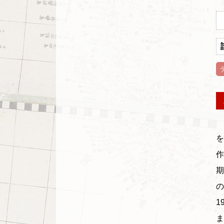
木
を
作
期
の
1
ま