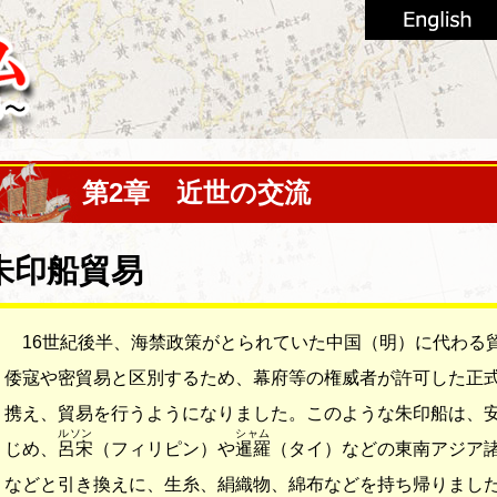
第2章 近世の交流
朱印船貿易
16世紀後半、海禁政策がとられていた中国（明）に代わる
倭寇や密貿易と区別するため、幕府等の権威者が許可した正
携え、貿易を行うようになりました。このような朱印船は、
ルソン
シャム
じめ、
呂宋
（フィリピン）や
暹羅
（タイ）などの東南アジア
などと引き換えに、生糸、絹織物、綿布などを持ち帰りました