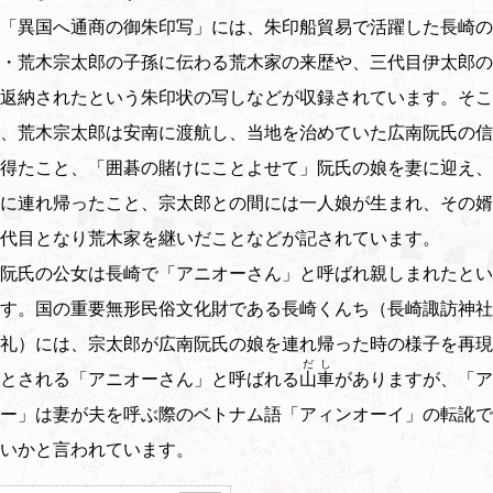
「異国へ通商の御朱印写」には、朱印船貿易で活躍した長崎の
・荒木宗太郎の子孫に伝わる荒木家の来歴や、三代目伊太郎の
返納されたという朱印状の写しなどが収録されています。そこ
、荒木宗太郎は安南に渡航し、当地を治めていた広南阮氏の信
得たこと、「囲碁の賭けにことよせて」阮氏の娘を妻に迎え、
に連れ帰ったこと、宗太郎との間には一人娘が生まれ、その婿
代目となり荒木家を継いだことなどが記されています。
阮氏の公女は長崎で「アニオーさん」と呼ばれ親しまれたとい
す。国の重要無形民俗文化財である長崎くんち（長崎諏訪神社
礼）には、宗太郎が広南阮氏の娘を連れ帰った時の様子を再現
だし
とされる「アニオーさん」と呼ばれる
山車
がありますが、「ア
ー」は妻が夫を呼ぶ際のベトナム語「アィンオーイ」の転訛で
いかと言われています。