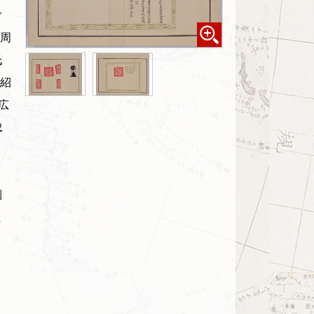
ご
周
氏
紹
広
忠
側
た