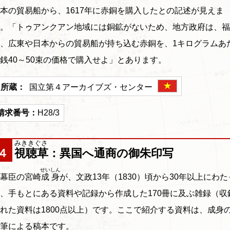
本の貿易船から、1617年に赤銅を購入したとの記述が見えま
。「トゥアンクアン地域には銅鉱がないため、地方政府は、福
、広東や日本からの貿易船が持ち込む赤銅を、1キログラムあ
銭40～50束の価格で購入せよ」とあります。
国立第４アーカイブズ・センター
H28/3
みききぐさ
４
視聴草
：異国へ通商の御朱印写
せいしん
幕臣の宮崎
成身
が、文政13年（1830）頃から30年以上にわた
、手もとにある資料や記録から作成した170冊に及ぶ雑録（収
れた資料は1800点以上）です。ここで紹介する資料は、成身
筆による稿本です。