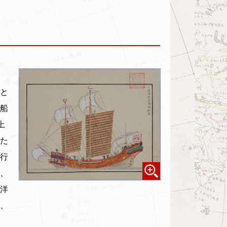
と
船
上
た
行
、
洋
、