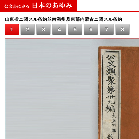
山東省ニ関スル条約並南満州及東部内蒙古ニ関スル条約
1
2
3
4
5
6
7
8