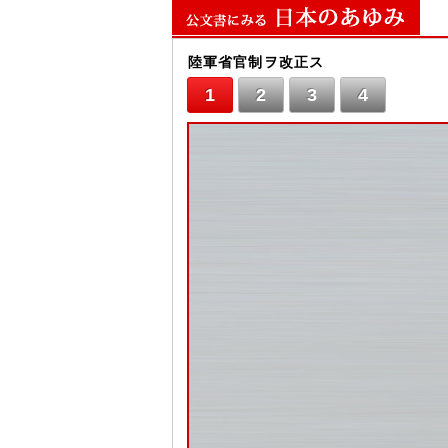
陸軍省官制ヲ改正ス
1
2
3
4