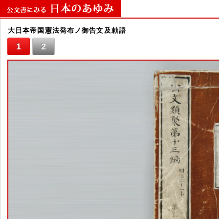
大日本帝国憲法発布ノ御告文及勅語
1
2