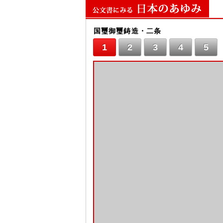
国璽御璽鋳造・二条
1
2
3
4
5