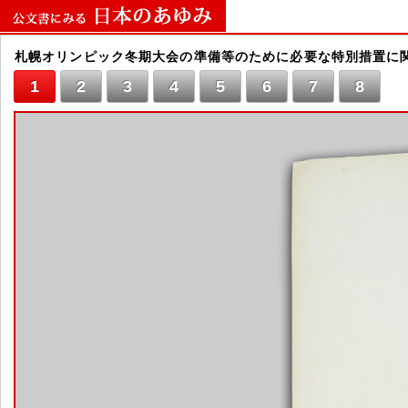
札幌オリンピック冬期大会の準備等のために必要な特別措置に
1
2
3
4
5
6
7
8