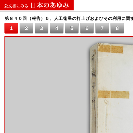
第８４０回（報告）５、人工衛星の打上げおよびその利用に関
1
2
3
4
5
6
7
8