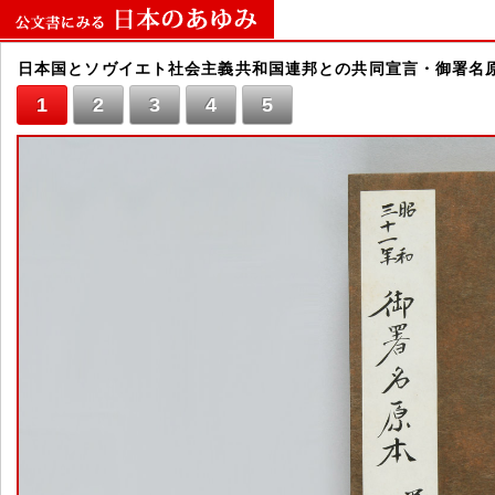
日本国とソヴイエト社会主義共和国連邦との共同宣言・御署名
1
2
3
4
5