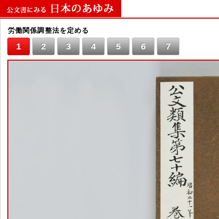
労働関係調整法を定める
1
2
3
4
5
6
7