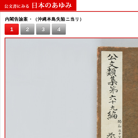
内閣告諭案・（沖縄本島失陥ニ当リ）
1
2
3
4