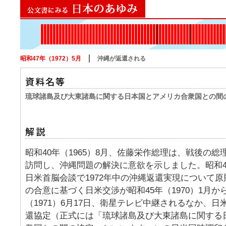
1867
1868
1869
1870
1871
1872
1873
1874
1875
1876
1877
1878
1879
1880
1881
1882
1884
1885
1886
1887
1888
1889
1890
1891
1894
1895
1897
1899
1900
1901
1902
1904
1905
1906
1907
1908
1910
1911
1912
1913
1914
1915
1918
1919
1920
1921
1922
1923
1925
1926
1927
1928
1930
1931
1932
1933
1935
193
19
1
1
昭和47年（1972）5月
沖縄が返還される
琉球諸島及び大東諸島に関する日本国とアメリカ合衆国との間
昭和40年（1965）8月、佐藤栄作総理は、戦後の
訪問し、沖縄問題の解決に意欲を示しました。昭和44年
日米首脳会談で1972年中の沖縄返還実現について
の合意に基づく日米交渉が昭和45年（1970）1月か
（1971）6月17日、衛星テレビ中継されるなか、
還協定（正式には「琉球諸島及び大東諸島に関する