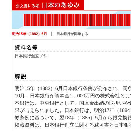
1867
1868
1869
1870
1871
1872
1873
1874
1875
1876
1877
1878
1879
1880
1881
1882
1884
1885
1886
1887
1888
1889
1890
1891
1894
1895
1897
1899
1900
1901
1902
1904
1905
1906
1907
1908
1910
1911
1912
1913
1914
1915
1918
1919
1920
1921
1922
1923
1925
1926
1927
1928
1930
1931
1932
1933
1935
193
19
1
1
明治15年（1882）6月
日本銀行が開業する
日本銀行創立ノ件
明治15年（1882）6月日本銀行条例が公布され、
10月、日本銀行が資本金1，000万円の株式会社と
本銀行は、中央銀行として、国庫金出納の取扱いや
限が与えられました。日本銀行は、明治17年（188
券条例に基づいて、翌18年（1885）5月から銀兌
掲載資料は、日本銀行創立に関する裁可書と日本銀