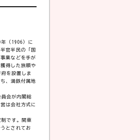
（1906）に
る半官半民の「国
湾事業などを手が
、獲得した旅順や
督府を設置しま
持ち、満鉄付属地
委員会が内閣総
経営は会社方式に
官制です。関東
行うとされてお