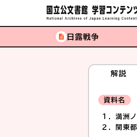
日露戦争
解説
資料名
１．満洲
２．関東