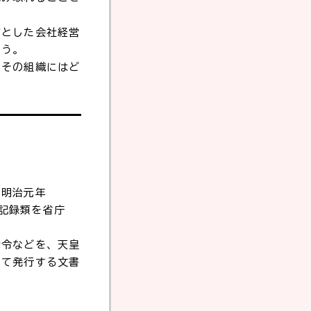
核とした会社経営
よう。
、その組織にはど
、明治元年
の記録類を省庁
勅令などを、天皇
して発行する文書