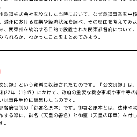
。
州鉄道株式会社を設立した当時において、なぜ鉄道事業を中
。満州における産業や経済状況を調べ、その理由を考えてみ
み、関東州を統治する目的で設置された関東都督府について
みられるか、わかったことをまとめてみよう。
文別録』という資料に収録されたものです。『公文別録』は
ら昭和22年（1947）にかけて、政府の重要な機密事項や事件等
いは事件単位に編集したものです。
都督府官制の「御署名原本」です。御署名原本とは、法律や
布する際に、御名（天皇の署名）と御璽（天皇の印章）を付
す。