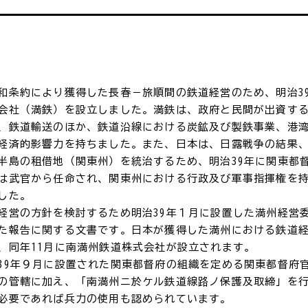
和条約により獲得した長春－旅順間の鉄道経営のため、明治39年
会社（満鉄）を設立しました。満鉄は、政府と民間が出資す
、鉄道輸送のほか、鉄道沿線における炭鉱及び製鉄事業、港
経済的影響力を持ちました。また、日本は、日露戦争の結果
半島の租借地（関東州）を統治するため、明治39年に関東都
は武官から任命され、関東州における行政及び軍事指揮権を
した。
経営の方針を検討するため明治39年１月に設置した満州経営
た報告に関する文書です。日本が獲得した満州における鉄道
、同年11月に南満州鉄道株式会社が設立されます。
39年９月に設置された関東都督府の組織を定める関東都督府
の管轄に加え、「南満州ニ於ケル鉄道線路ノ保護及取締」を
必要であれば兵力の使用も認められています。