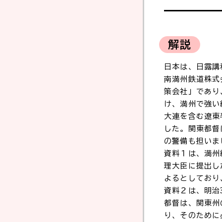
解説
日本は、日露講
南満州鉄道株式
策会社」であり
け、満州で強い
大連を含む遼東
した。関東都督
の警備も担いま
資料１は、満州
理大臣に提出し
よるとしており
資料２は、明治
都督は、関東州
り、そのために