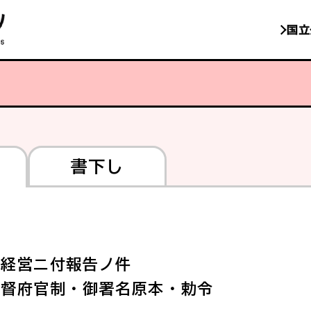
国立
書下し
ノ経営ニ付報告ノ件
都督府官制・御署名原本・勅令