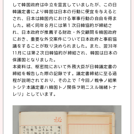
して韓国政府は中立を宣言していましたが、この日
韓議定書により韓国は日本の行動に便宜を与えると
され、日本は韓国内における軍事行動の自由を得ま
した。続く同年８月には第１次日韓協約が締結さ
れ、日本政府が推薦する財政・外交顧問を韓国政府
におき、重要な外交案件について日本政府と事前協
議をすることが取り決められました。また、翌38年
11月には第２次日韓協約が締結され、韓国は日本の
保護国となりました。
本資料は、枢密院において外務大臣が日韓議定書の
締結を報告した際の記録です。議定書締結に至る過
程が説明されており、その上で「今回ノ戦争ノ結果
トシテ本議定書ハ韓国トノ関係ヲ明ニスル端緒トナ
レリ」としています。