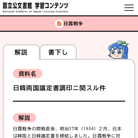
日露戦争
解説
書下し
資料名
日韓両国議定書調印ニ関スル件
解説
日露戦争の開戦直後、明治37年（1904）２月、日本
は韓国と日韓議定書を締結しました。日露戦争に対