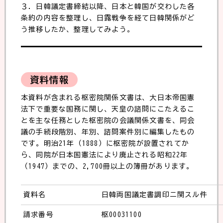
３．日韓議定書締結以降、日本と韓国が交わした各
条約の内容を整理し、日露戦争を経て日韓関係がど
う推移したか、整理してみよう。
資料情報
本資料が含まれる枢密院関係文書は、大日本帝国憲
法下で重要な国務に関し、天皇の諮問にこたえるこ
とを主な任務とした枢密院の会議関係文書を、同会
議の手続段階別、年別、諮問案件別に編集したもの
です。明治21年（1888）に枢密院が設置されてか
ら、同院が日本国憲法により廃止される昭和22年
（1947）までの、2,700冊以上の簿冊があります。
資料名
日韓両国議定書調印ニ関スル件
請求番号
枢00031100