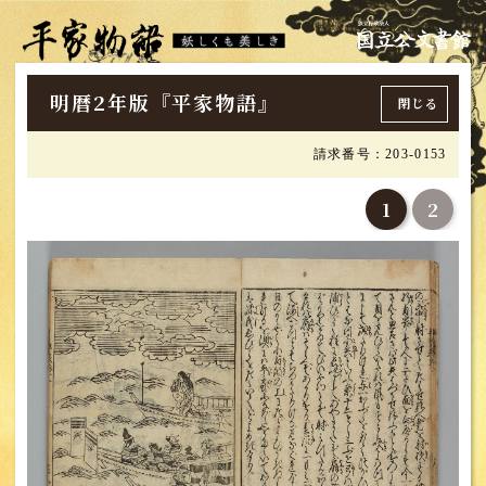
明暦2年版『平家物語』
閉じる
請求番号：203-0153
1
2