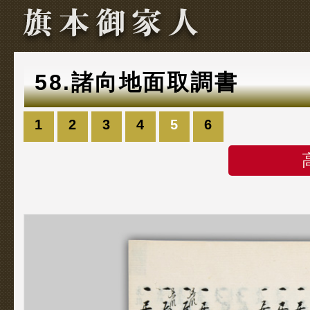
58.諸向地面取調書
1
2
3
4
5
6