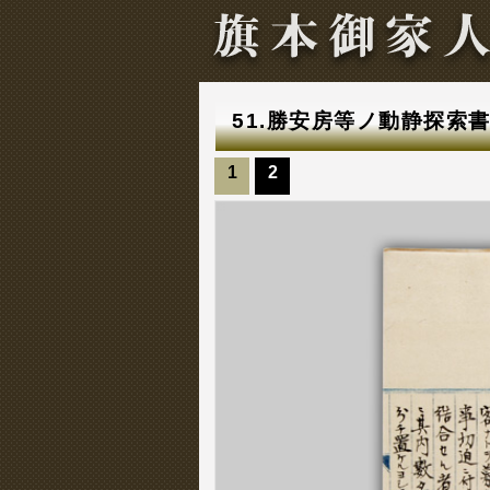
51.勝安房等ノ動静探索
1
2