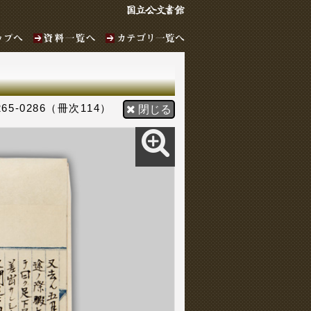
265-0286（冊次114）
閉じる