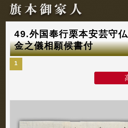
49.外国奉行栗本安芸守
金之儀相願候書付
1