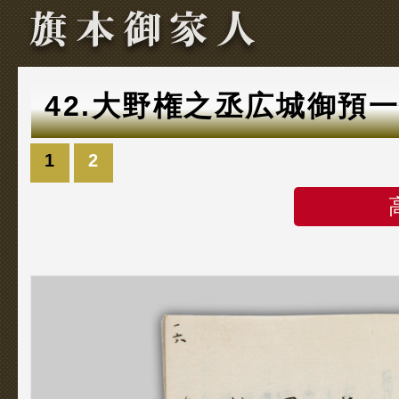
42.大野権之丞広城御預
1
2