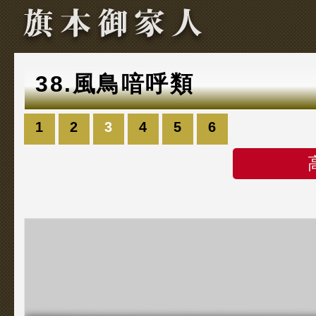
38.風鳥喑呼類
1
2
3
4
5
6