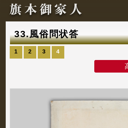
33.風俗問状答
1
2
3
4