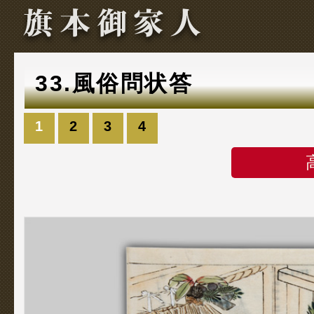
33.風俗問状答
1
2
3
4