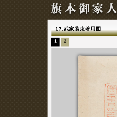
17.武家装束著用図
1
2