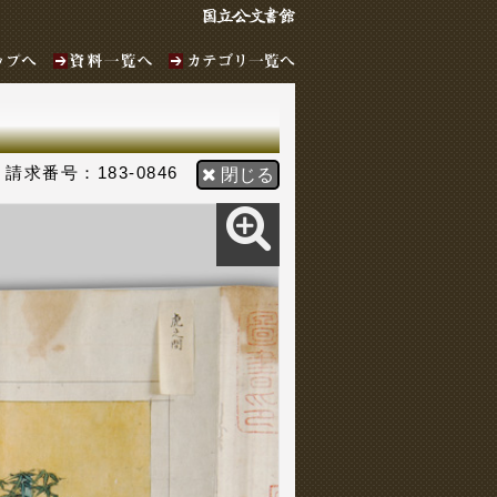
183-0846
閉じる