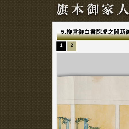
5.柳営御白書院虎之間新
1
2