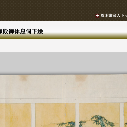
御殿御休息伺下絵