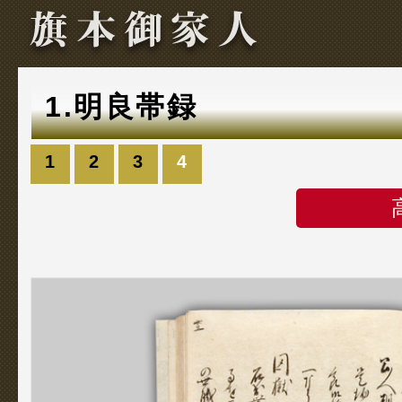
1.明良帯録
1
2
3
4