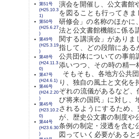
演会を開催し、公文書館
第51号
(H25.10.3
を図ることも行ってきま
1)
研修会」の名称のほかに
第50号
(H25.6.27
法と公文書館機能に係る
)
関する講演会」がありま
第49号
(H25.3.19
指して、どの段階にある
)
公共団体についての事前
第48号
(H24.11.3
添いつつ、その時の精一
0)
そもそも、各地方公共団
第47号
(H24.6.1)
り、独自の風土と文化を
第46号
ぞれの流儀があるなど、
(H24.2.20
)
び将来の国民」に対し、
第45号
されるようにするため、
(H23.10.2
0)
が、歴史公文書の制度や
第44号
条例の制定・浸透を含む
(H23.6.30
図っていく必要があると
)