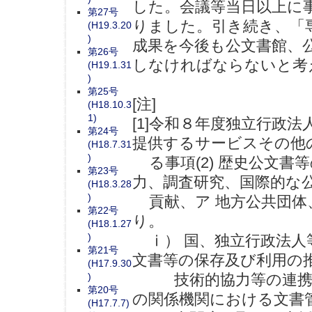
した。会議等当日以上に
第27号
りました。引き続き、「
(H19.3.20
)
成果を今後も公文書館、
第26号
しなければならないと考
(H19.1.31
)
第25号
[注]
(H18.10.3
1)
[1]令和８年度独立行政
第24号
提供するサービスその他
(H18.7.31
)
る事項(2) 歴史公文書
第23号
力、調査研究、国際的な
(H18.3.28
)
貢献、ア 地方公共団体
第22号
り。
(H18.1.27
)
ⅰ） 国、独立行政法人
第21号
文書等の保存及び利用の
(H17.9.30
)
技術的協力等の連携協
第20号
の関係機関における文書
(H17.7.7)