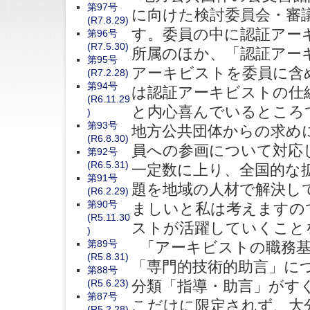
第97号
に向けた検討委員会・審
(R7.8.29)
す。委員の中に認証アー
第96号
(R7.5.30)
所属のほか、「認証アー
第95号
アーキビストを委員に含
(R7.2.28)
第94号
は認証アーキビストの仕
(R6.11.29
と内心喜んでいるところ
)
第93号
地方公共団体からの求め
(R6.8.30)
員への参画について対応し
第92号
(R6.5.31)
一定数に上り、全国的な
第91号
題を地域の人材で解決し
(R6.2.29)
第90号
ましいと私は考えますの
(R5.11.30
ストが活躍していくこと
)
第89号
「アーキビストの職務基準
(R5.8.31)
「専門的技術的助言」に
第88号
(R5.6.23)
分類「指導・助言」がす
第87号
こだけに限定されず、大
(R5.2.28)