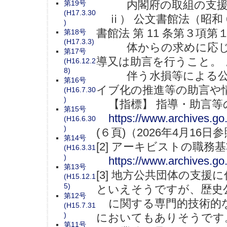
内閣府の取組の支援
第19号
(H17.3.30
ⅱ） 公文書館法（昭和 6
)
書館法 第 11 条第３項
第18号
(H17.3.3)
体からの求めに応じて
第17号
導又は助言を行うこと。
(H16.12.2
8)
伴う水損等による公文
第16号
イブ化の推進等の助言や
(H16.7.30
)
【指標】 指導・助言等の
第15号
https://www.archives.go
(H16.6.30
)
(６頁)（2026年4月16
第14号
[2] アーキビストの職務
(H16.3.31
)
https://www.archives.go
第13号
[3] 地方公共団体の支
(H15.12.1
5)
といえそうですが、歴史
第12号
に関する専門的技術的な
(H15.7.31
)
においてもありそうです
第11号