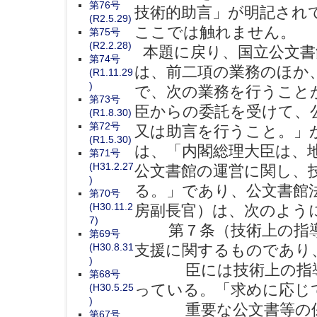
第76号
技術的助言」が明記され
(R2.5.29)
ここでは触れません。
第75号
(R2.2.28)
本題に戻り、国立公文書
第74号
は、前二項の業務のほか
(R1.11.29
)
で、次の業務を行うこと
第73号
臣からの委託を受けて、
(R1.8.30)
第72号
又は助言を行うこと。」
(R1.5.30)
は、「内閣総理大臣は、
第71号
(H31.2.27
公文書館の運営に関し、
)
る。」であり、公文書館
第70号
(H30.11.2
房副長官）は、次のよう
7)
第７条（技術上の指導
第69号
(H30.8.31
支援に関するものであり
)
臣には技術上の指導又
第68号
っている。「求めに応じ
(H30.5.25
)
重要な公文書等の保存
第67号