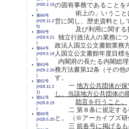
の固有事務であることを
(H30.2.19
)
術上の」いうことは政
第66号
営に関し、歴史資料とし
(H29.11.2
0)
及び利用に関する技術
第65号
独立行政法人の業務につ
(H29.8.21
)
政法人国立公文書館業務方
第64号
人国立公文書館年度目標
(H29.5.19
)
内閣府の長たる内閣総理
第63号
務方法書第12条（その
(H29.2.20
)
す。
第62号
一
地方公共団体が保
(H28.11.2
1)
し、当該地方公共団体の
第61号
助言を行うこと。
(H28.8.19
)
二 第８条に規定する研
第60号
と。 （※アーカイブズ
(H28.5.20
)
三
前各号に掲げるも