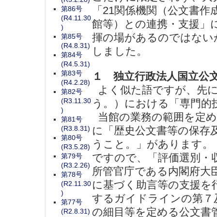
「21関係機関（公文書
第86号
(R4.11.30
館等）との連携・支援」
)
揮の場があるのではない
第85号
(R4.8.31)
しました。
第84号
(R4.5.31)
第83号
１ 独立行政法人国立公
(R4.2.28)
よく似た語ですが、先に
第82号
(R3.11.30
う。）における「専門的
)
当館の業務の範囲を定め
第81号
(R3.8.31)
に「歴史公文書等の保存
第80号
うこと。」があります。
(R3.5.28)
ですので、「評価選別・
第79号
(R3.2.26)
所管官庁である内閣府大
第78号
に基づく助言等の支援を
(R2.11.30
)
するガイドラインの第７
第77号
の細目等を定める公文書
(R2.8.31)