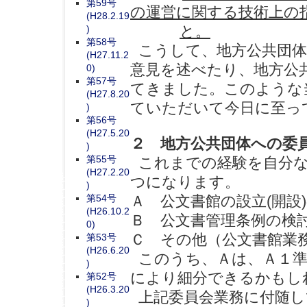
第59号
の運営に関する技術上の
(H28.2.19
と。
)
第58号
こうして、地方公共団体
(H27.11.2
意見を述べたり、地方公
0)
第57号
てきました。このような当
(H27.8.20
ていただいて今日に至っ
)
第56号
(H27.5.20
２ 地方公共団体への委
)
第55号
これまでの経験を自分な
(H27.2.20
つになります。
)
第54号
Ａ 公文書館の設立(開設
(H26.10.2
Ｂ 公文書管理条例の検
0)
Ｃ その他（公文書館業
第53号
(H26.6.20
このうち、Ａは、Ａ１準
)
により細分できるかもし
第52号
(H26.3.20
上記委員会業務に付随し
)