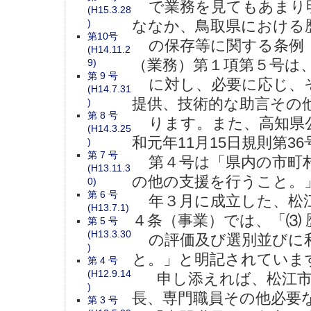
で業務を見てもあまり
(H15.3.28
)
ななか、鳥取県における
第10号
の保存等に関する条例（平成
(H14.11.2
（業務）第１項第５号は
9)
第 9 号
に対し、必要に応じ、そ
(H14.7.31
提供、技術的な助言その
)
第 8 号
ります。また、高知県公
(H14.3.25
和元年11月15日規則第3
)
第 7 号
第４号は「県内の市町村
(H13.11.3
の他の支援を行うこと。
0)
第 6 号
年３月に成立した、松江
(H13.7.1)
４条（事業）では、「⑶
第 5 号
(H13.3.30
の評価及び選別並びに利
)
と。」と明記されていま
第 4 号
(H12.9.14
申し添えれば、松江市で
)
長、専門職員その他必要
第 3 号