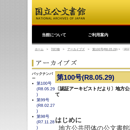
当館について
ご利用案内
館長挨拶
事業理念
公文書館概要
業務・活動
歴史公文書等の移管か
館主催見学会
調査・研究
研修・全国公文書館会
国際交流
利用規則
閲覧室ご利用案内
写しの交付等のご案内
貸出しその他のご案内
取材のご案内
よくあるご質問
ショップ
友の会
デ
日
ら利用まで
議
ホーム
>
刊行物
>
アーカイブズ
>
第100号(R8.05.29)
>
〔認証
バックナンバ
第100号(R8.05.29)
ー
第100号
〔認証アーキビストだより〕地方公
(R8.05.29
)
て
第99号
(R8.02.27
)
第98号
はじめに
(R7.11.28
地方公共団体の公文書館
)