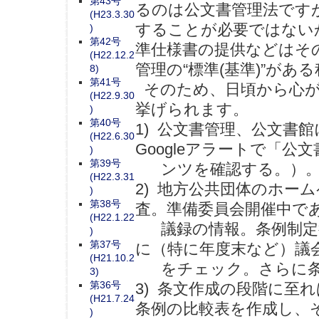
第43号
るのは公文書管理法です
(H23.3.30
することが必要ではない
)
第42号
準仕様書の提供などはそ
(H22.12.2
管理の“標準(基準)”が
8)
第41号
そのため、日頃から心が
(H22.9.30
挙げられます。
)
第40号
1) 公文書管理、公文書
(H22.6.30
Googleアラートで「
)
第39号
ンツを確認する。）
(H22.3.31
2) 地方公共団体のホー
)
第38号
査。準備委員会開催中で
(H22.1.22
議録の情報。条例制定
)
第37号
に（特に年度末など）議
(H21.10.2
をチェック。さらに条
3)
第36号
3) 条文作成の段階に至
(H21.7.24
条例の比較表を作成し、
)