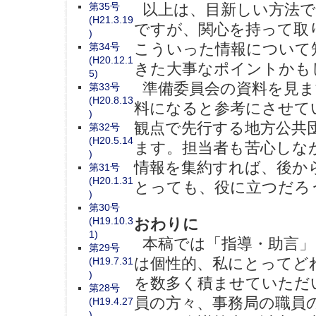
第35号
以上は、目新しい方法で
(H21.3.19
ですが、関心を持って取
)
こういった情報について
第34号
(H20.12.1
きた大事なポイントかも
5)
準備委員会の資料を見ま
第33号
(H20.8.13
料になると参考にさせて
)
観点で先行する地方公共
第32号
(H20.5.14
ます。担当者も苦心しな
)
情報を集約すれば、後か
第31号
(H20.1.31
とっても、役に立つだろ
)
第30号
(H19.10.3
おわりに
1)
本稿では「指導・助言」
第29号
は個性的、私にとってど
(H19.7.31
)
を数多く積ませていただ
第28号
員の方々、事務局の職員
(H19.4.27
)