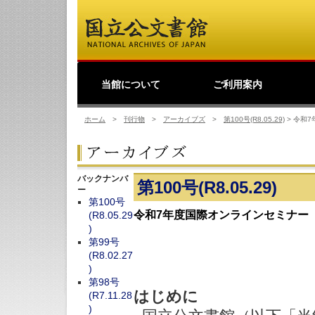
当館について
ご利用案内
館長挨拶
事業理念
公文書館概要
業務・活動
歴史公文書等の移管か
館主催見学会
調査・研究
研修・全国公文書館会
国際交流
利用規則
閲覧室ご利用案内
写しの交付等のご案内
貸出しその他のご案内
取材のご案内
よくあるご質問
ショップ
友の会
デ
日
ら利用まで
議
ホーム
>
刊行物
>
アーカイブズ
>
第100号(R8.05.29)
>
令和7
バックナンバ
第100号(R8.05.29)
ー
第100号
令和7年度国際オンラインセミナー
(R8.05.29
)
第99号
(R8.02.27
)
第98号
はじめに
(R7.11.28
)