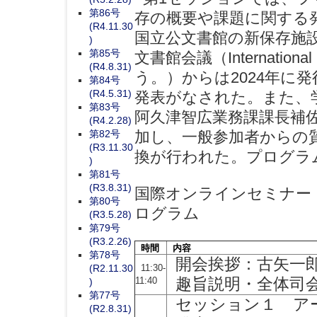
第86号
存の概要や課題に関する
(R4.11.30
国立公文書館の新保存施
)
第85号
文書館会議（International
(R4.8.31)
う。）からは2024年に
第84号
(R4.5.31)
発表がなされた。また、
第83号
阿久津智広業務課課長補
(R4.2.28)
第82号
加し、一般参加者からの
(R3.11.30
換が行われた。プログラ
)
第81号
(R3.8.31)
国際オンラインセミナー
第80号
ログラム
(R3.5.28)
第79号
(R3.2.26)
時間
内容
第78号
開会挨拶：古矢一
(R2.11.30
11:30-
11:40
趣旨説明・全体司会
)
第77号
セッション１ ア
(R2.8.31)