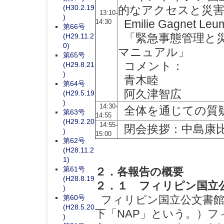
(H30.2.19
的なアクセスと災
13:10-
)
14:30
Emilie Gagnet
第66号
(H29.11.2
「緊急事態管理と災
0)
マニュアル」
第65号
コメント：
(H29.8.21
)
青木睦
第64号
阿久津智広
(H29.5.19
)
14:30-
全体を通じての質
第63号
14:55
(H29.2.20
14:55-
閉会挨拶：中島康比
)
15:00
第62号
(H28.11.2
1)
第61号
２．各報告の概要
(H28.8.19
２．１ フィリピン国立
)
第60号
フィリピン国立公文書館（Nationa
(H28.5.20
下「NAP」という。）フ
)