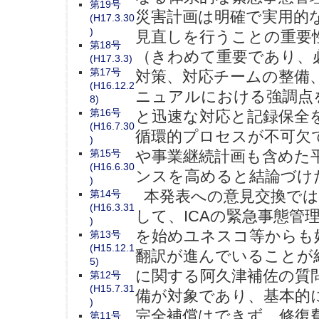
第19号
災害計画は明確で実用的
(H17.3.30
)
見直しを行うことの重要
第18号
（きわめて重要であり、
(H17.3.3)
第17号
対策、対応チームの整備
(H16.12.2
ニュアルにおける強調点
8)
第16号
と迅速な対応と記録保全
(H16.7.30
循環的プロセスが不可欠
)
第15号
や事業継続計画も含めた
(H16.6.30
ンスを高めると結論づけ
)
本発表への意見交換では、
第14号
(H16.3.31
して、ICAの緊急事態管
)
を始めユネスコ等からも
第13号
(H15.12.1
翻訳が進んでいることが
5)
に関する阿久津補佐の質
第12号
(H15.7.31
備が対象であり、基本的
)
完全補償はできず、修復
第11号