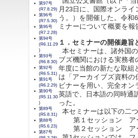
国立公文書館（以下「当館
第97号
月23日に、国際オンラ
(R7.8.29)
第96号
う。）を開催した。令和6
(R7.5.30)
ミナーについて概要を報
第95号
(R7.2.28)
第94号
１．セミナーの開催趣旨
(R6.11.29
本セミナーは、諸外国の
)
第93号
ブズ機関における実務者
(R6.8.30)
年度に当館の新たな取組
第92号
(R6.5.31)
は「アーカイブズ資料の保
第91号
ビナーを用い、完全オンラ
(R6.2.29)
第90号
英語で、日本語の同時通訳
(R5.11.30
った。
)
第89号
本セミナーは以下の二つ
(R5.8.31)
第１セッション アー
第88号
(R5.6.23)
第２セッション アー
第87号
第1セッションでは、フ
(R5.2.28)