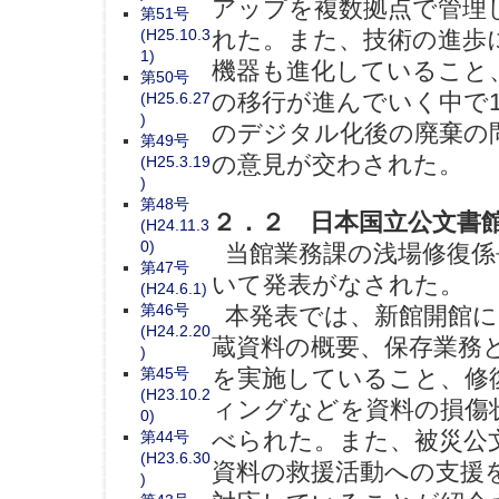
アップを複数拠点で管理し
第51号
(H25.10.3
れた。また、技術の進歩
1)
機器も進化していること
第50号
の移行が進んでいく中で1
(H25.6.27
)
のデジタル化後の廃棄の
第49号
の意見が交わされた。
(H25.3.19
)
第48号
２．２ 日本国立公文書
(H24.11.3
0)
当館業務課の浅場修復係
第47号
いて発表がなされた。
(H24.6.1)
第46号
本発表では、新館開館に
(H24.2.20
蔵資料の概要、保存業務
)
第45号
を実施していること、修
(H23.10.2
ィングなどを資料の損傷
0)
べられた。また、被災公
第44号
(H23.6.30
資料の救援活動への支援
)