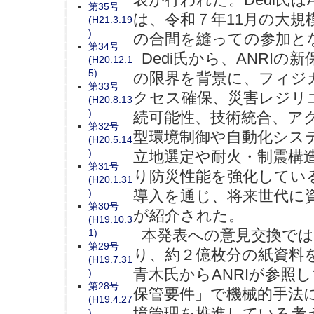
第35号
は、令和７年11月の大
(H21.3.19
)
の合間を縫っての参加と
第34号
Dedi氏から、ANRI
(H20.12.1
5)
の限界を背景に、フィジ
第33号
クセス確保、災害レジリ
(H20.8.13
)
続可能性、技術統合、ア
第32号
型環境制御や自動化シス
(H20.5.14
)
立地選定や耐火・制震構
第31号
り防災性能を強化してい
(H20.1.31
)
導入を通じ、将来世代に
第30号
が紹介された。
(H19.10.3
本発表への意見交換では、
1)
第29号
り、約２億枚分の紙資料
(H19.7.31
青木氏からANRIが参照し
)
第28号
保管要件」で機械的手法
(H19.4.27
境管理を推進している考え
)