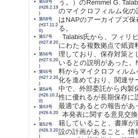
う。）のRemmel G. T
第59号
(H28.2.19
のマイクロフィルム化の課
)
はNAPのアーカイブズ
第58号
(H27.11.2
る。
0)
Talabis氏から、フィ
第57号
(H27.8.20
にわたる複数拠点で紙資
)
理しており、保存対策と
第56号
(H27.5.20
いるとの説明があった。
)
料からマイクロフィルム
第55号
(H27.2.20
化を進めており、関連サ
)
中で、外部委託から内製
第54号
(H26.10.2
性に優れるが長期保存に
0)
最適であるとの報告があ
第53号
(H26.6.20
本発表に関する意見交換で
)
籍していること、書庫が
第52号
(H26.3.20
設の計画があること、情
)