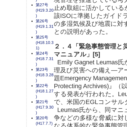
第27号
止め取組に活かしているか
(H19.3.20
該ISOに準拠したガイ
)
第26号
の多湿気候及び地震に対
(H19.1.31
との説明があった。
)
第25号
(H18.10.3
２．４「緊急事態管理と
1)
マニュアル」[5]
第24号
(H18.7.31
Emily Gagnet Le
)
理及び災害への備え―ア
第23号
(H18.3.28
題Emergency Management a
)
Protecting Arch
第22号
(H18.1.27
する発表が行われた。Le
)
で、米国のEGLコンサル
第21号
(H17.9.30
Leumas氏から、同マ
)
争などの多様な脅威に対
第20号
(H17.7.7)
なる体系的な緊急事態管