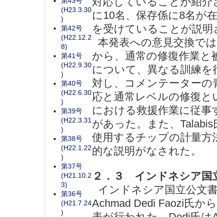
対応していることが紹介
第43号
(H23.3.30
に10名、保存係に8名が
)
を受けていることが説明
第42号
(H22.12.2
本発表への意見交換では、第
8)
から、通常の修復作業と
第41号
(H22.9.30
について、異なる訓練を
)
対し、コメンテーターの
第40号
(H22.6.30
応と通常レベルの修復と
)
における救援作業に従事
第39号
(H22.3.31
があった。また、Tala
)
使用するチップの計量方
第38号
(H22.1.22
的な説明がなされた。
)
第37号
２．３ インドネシア国
(H21.10.2
3)
インドネシア国立公文書館
第36号
Achmad Dedi Fao
(H21.7.24
)
表が行われた。Dedi氏