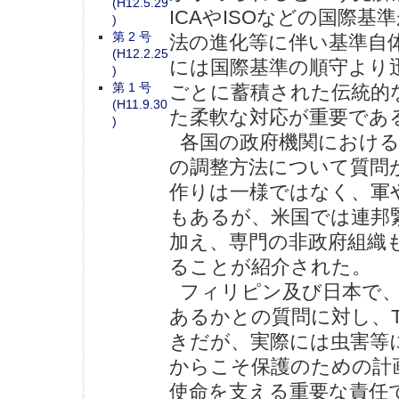
(H12.5.29
ICAやISOなどの国際
)
第 2 号
法の進化等に伴い基準自
(H12.2.25
には国際基準の順守より
)
第 1 号
ごとに蓄積された伝統的
(H11.9.30
た柔軟な対応が重要であ
)
各国の政府機関における
の調整方法について質問が
作りは一様ではなく、軍
もあるが、米国では連邦緊
加え、専門の非政府組織
ることが紹介された。
フィリピン及び日本で、
あるかとの質問に対し、T
きだが、実際には虫害等
からこそ保護のための計
使命を支える重要な責任