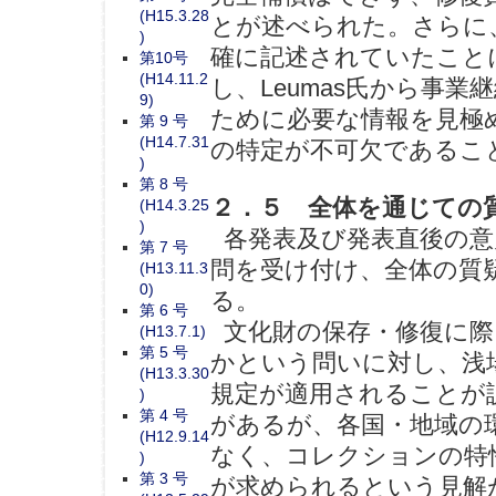
(H15.3.28
とが述べられた。さらに
)
確に記述されていたこと
第10号
(H14.11.2
し、Leumas氏から事
9)
ために必要な情報を見極
第 9 号
(H14.7.31
の特定が不可欠であるこ
)
第 8 号
２．５ 全体を通じての
(H14.3.25
)
各発表及び発表直後の意
第 7 号
問を受け付け、全体の質
(H13.11.3
0)
る。
第 6 号
文化財の保存・修復に際
(H13.7.1)
第 5 号
かという問いに対し、浅
(H13.3.30
規定が適用されることが説
)
第 4 号
があるが、各国・地域の
(H12.9.14
なく、コレクションの特
)
第 3 号
が求められるという見解が