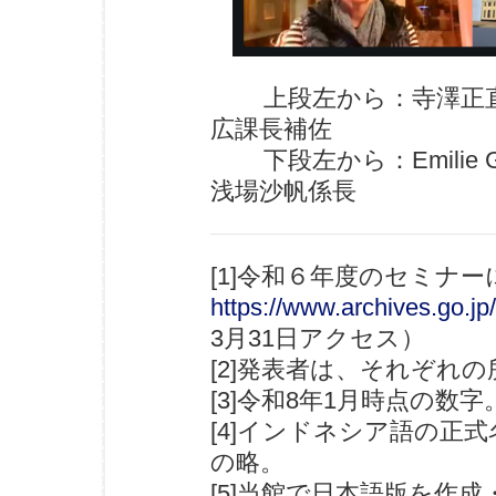
上段左から：寺澤正直
広課長補佐
下段左から：Emilie Gagn
浅場沙帆係長
[1]令和６年度のセミナ
https://www.archives.go.jp
3月31日アクセス）
[2]発表者は、それぞれ
[3]令和8年1月時点の数字
[4]インドネシア語の正式名称「Ars
の略。
[5]当館で日本語版を作