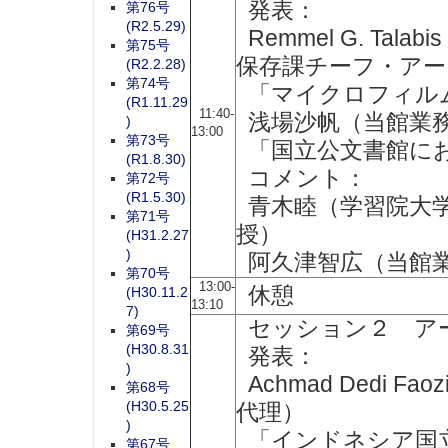
発表：
第76号
(R2.5.29)
Remmel G. T
第75号
保存課チーフ・アー
(R2.2.28)
第74号
「マイクロフィル
(R1.11.29
11:40-
浅場沙帆（当館業
)
13:00
第73号
「国立公文書館に
(R1.8.30)
コメント：
第72号
(R1.5.30)
青木睦（学習院大学
第71号
授）
(H31.2.27
)
阿久津智広（当館業
第70号
13:00-
休憩
(H30.11.2
13:10
7)
セッション２ ア
第69号
(H30.8.31
発表：
)
Achmad Dedi
第68号
(H30.5.25
代理）
)
「インドネシア国立
第67号