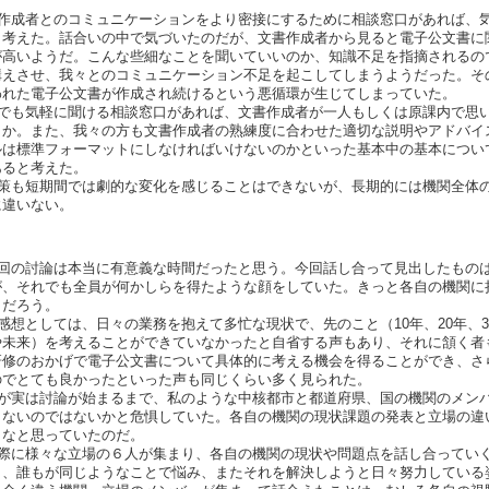
。
作成者とのコミュニケーションをより密接にするために相談窓口があれば、
と考えた。話合いの中で気づいたのだが、文書作成者から見ると電子公文書に
が高いようだ。こんな些細なことを聞いていいのか、知識不足を指摘されるの
構えさせ、我々とのコミュニケーション不足を起こしてしまうようだった。そ
われた電子公文書が作成され続けるという悪循環が生じてしまっていた。
でも気軽に聞ける相談窓口があれば、文書作成者が一人もしくは原課内で思
うか。また、我々の方も文書作成者の熟練度に合わせた適切な説明やアドバイ
ルは標準フォーマットにしなければいけないのかといった基本中の基本につい
あると考えた。
策も短期間では劇的な変化を感じることはできないが、長期的には機関全体
に違いない。
回の討論は本当に有意義な時間だったと思う。今回話し合って見出したもの
が、それでも全員が何かしらを得たような顔をしていた。きっと各自の機関に
とだろう。
想としては、日々の業務を抱えて多忙な現状で、先のこと（10年、20年、
や未来）を考えることができていなかったと自省する声もあり、それに頷く者
研修のおかげで電子公文書について具体的に考える機会を得ることができ、さ
のでとても良かったといった声も同じくらい多く見られた。
が実は討論が始まるまで、私のような中核都市と都道府県、国の機関のメン
らないのではないかと危惧していた。各自の機関の現状課題の発表と立場の違
うなと思っていたのだ。
際に様々な立場の６人が集まり、各自の機関の現状や問題点を話し合ってい
く、誰もが同じようなことで悩み、またそれを解決しようと日々努力している