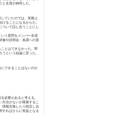
うと全員が納得した。
解していたのでは、実務上
続けることになるからだ。
について話し合うことにし
という質問をメンバー全員
研修や説明会・各課への直
ることはできなかった。即
ろうという結論に至った。
的にできることはないのか
図る必要があると考える。
い方法がないか模索するこ
、情報交換したり助言し合
用すればさらに有益となる