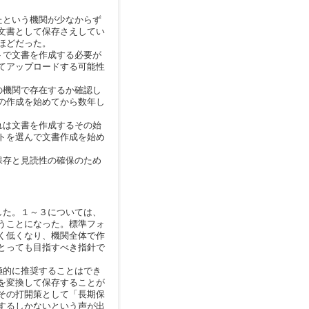
たという機関が少なからず
文書として保存さえしてい
ほどだった。
トで文書を作成する必要が
てアップロードする可能性
の機関で存在するか確認し
の作成を始めてから数年し
れは文書を作成するその始
トを選んで文書作成を始め
保存と見読性の確保のため
した。１～３については、
うことになった。標準フォ
く低くなり、機関全体で作
とっても目指すべき指針で
極的に推奨することはでき
を変換して保存することが
その打開策として「長期保
するしかないという声が出