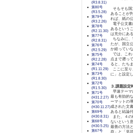
(R3.8.31)
第80号
そもそも国
(R3.5.28)
あることが
第79号
れば、紙の
(R3.2.26)
電子公文書
第78号
あるという
(R2.11.30)
は充分にあ
第77号
ちなみに、
(R2.8.31)
たが、国立
第76号
か経ってい
(R2.5.29)
では、これ
第75号
点まで遡っ
(R2.2.28)
ると、たち
第74号
(R1.11.29)
ここに至り
第73号
に」と設定
(R1.8.30)
第72号
３.課題設定
(R1.5.30)
早速テーマ
第71号
最も有効的
(H31.2.27)
ーマットの
第70号
成された文
(H30.11.27)
あると結論
第69号
(H30.8.31)
また、４の
第68号
ないという
(H30.5.25)
最善の方法
第67号
存」と「見