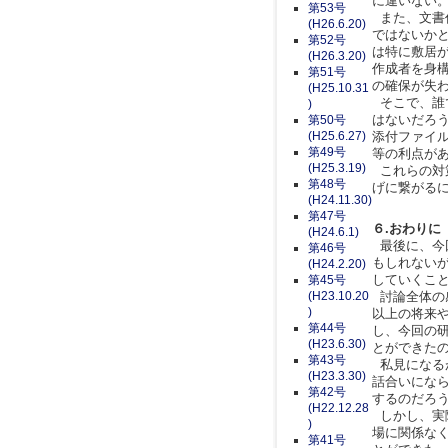
に違いない
第53号
また、文書
(H26.6.20)
ではないか
第52号
は特に敷居
(H26.3.20)
作成者を身
第51号
の確保が失
(H25.10.31
そこで、誰
)
はないだろ
第50号
(H25.6.27)
添付ファイ
第49号
等の利点が
(H25.3.19)
これらの対
第48号
げに繋がる
(H24.11.30)
第47号
６.おわりに
(H24.6.1)
最後に、今
第46号
もしれない
(H24.2.20)
していくこ
第45号
(H23.10.20
討論全体の感
)
以上の将来
第44号
し、今回の
(H23.6.30)
とができた
第43号
私見になる
(H23.3.30)
話合いにな
第42号
するのだろ
(H22.12.28
しかし、実
)
場に関係な
第41号