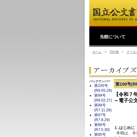
当館について
館長挨拶
事業理念
公文書館概要
業務・活動
ホーム
>
刊行物
>
アーカ
バックナンバー
第100号(R8
第100号
(R8.05.29)
【令和７
第99号
～電子公
(R8.02.27)
第98号
(R7.11.28)
第97号
(R7.8.29)
第96号
１.はじめに
(R7.5.30)
本稿は、令和
第95号