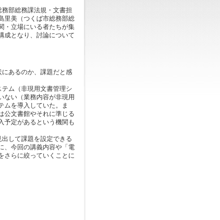
総務部総務課法規・文書担
島里美（つくば市総務部総
関・立場にいる者たちが集
構成となり、討論について
状にあるのか、課題だと感
ステム（非現用文書管理シ
いない（業務内容が非現用
テムを導入していた。ま
は公文書館やそれに準じる
入予定があるという機関も
見出して課題を設定できる
に、今回の講義内容や「電
をさらに絞っていくことに