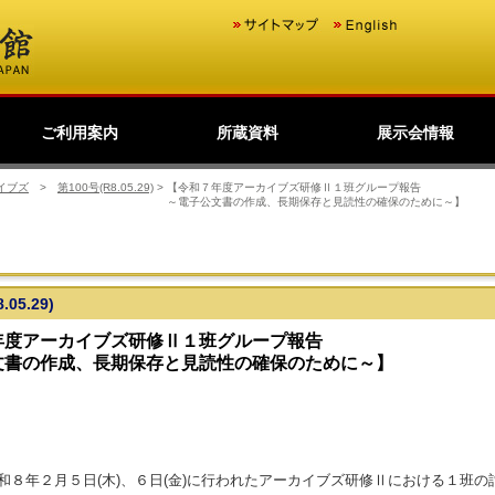
ご利用案内
所蔵資料
展示会情報
歴史公文書等の移管か
館主催見学会
調査・研究
研修・全国公文書館会
国際交流
利用規則
閲覧室ご利用案内
写しの交付等のご案内
貸出しその他のご案内
取材のご案内
よくあるご質問
ショップ
友の会
デジタルアーカイブ
日本のあゆみ
展示会情報
過去の展示会
ら利用まで
議
イブズ
>
第100号(R8.05.29)
>
【令和７年度アーカイブズ研修Ⅱ１班グループ報告
～電子公文書の作成、長期保存と見読性の確保のために～】
.05.29)
年度アーカイブズ研修Ⅱ１班グループ報告
文書の作成、長期保存と見読性の確保のために～】
８年２月５日(木)、６日(金)に行われたアーカイブズ研修Ⅱにおける１班