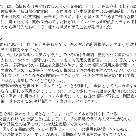
バーは、髙橋伶衣（独立行政法人国立公文書館、司会）、原田淳史（上尾市
、佐藤里美（秋田県公文書館）、石原真澄（熊本県警察本部広報県民課）、飯
西由子（高松市公文書館・報告者）の６名。市から県・国に至るまで様々な機
らに、電子公文書に関わり始めてまだ日が浅いメンバーも比較的多く含まれる
ものから専門的なものまで、様々な意見が出ることが期待された。
定
するにあたり、自己紹介を兼ねながら、それぞれの所属機関がどのような現
と等の情報交換を行った。
ち、現用文書管理システムを導入しているのは５機関、歴史的公文書管理シ
導入しているのは３機関であった。そもそも現用文書管理システムを導入して
みの為、必要性がない）国立公文書館を除き、全ての機関が現用文書管理シス
公文書管理システムを導入していない機関は全体の半数を占めているが、それ
設置していないことがその理由の一つのようで、今後公文書館設立に向けて導
その割合は増加していくと予想された。
機関の状況が想像以上に揃っていないことが判明し、全体としての共通点を
に途方に暮れる事態となってしまった。そこで少しでも共通点を見つけるため
作成・保存・利用ガイドブック」を参考にして、各自の機関の不安点・問題点
結果、以下の４点を現状課題として挙げることができた。
点で既に読込が不可能となってしまったファイルが添付されている。
文書の作り方が原課ごとに違っており、その影響で機関内の統一性がない。
存や見読性の確保についての状況把握ができていない。
立公文書館の示している標準フォーマットの運用も確認できていない。
必須の標準外フォーマットがあり、長期保存や見読性の確保ができない。