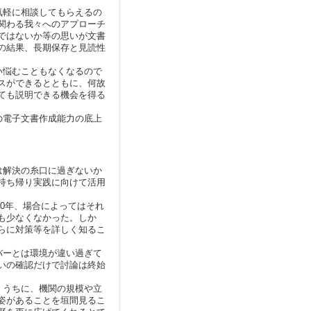
気軽に相談してもらえるの
関わる我々へのアプローチ
ではないか等の思いが文書
の結果、長期保存と見読性
い悩むこともなくなるので
スができるとともに、何故
ても説明できる機会を得る
の電子文書作成能力の底上
は解決の糸口に過ぎないか
持ち帰り実践に向けて活用
30年、場合によってはそれ
も少なくなかった。しか
らに対策等を詳しく知るこ
バーとは環境が違い過ぎて
いの確認だけで討論は終始
くうちに、機関の規模や立
姿があることを垣間見るこ