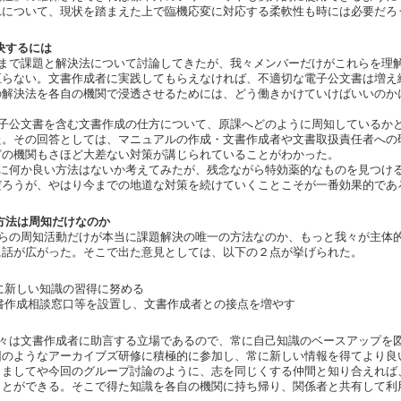
れについて、現状を踏まえた上で臨機応変に対応する柔軟性も時には必要だろ
決するには
まで課題と解決法について討論してきたが、我々メンバーだけがこれらを理
至らない。文書作成者に実践してもらえなければ、不適切な電子公文書は増え
の解決法を各自の機関で浸透させるためには、どう働きかけていけばいいのか
子公文書を含む文書作成の仕方について、原課へどのように周知しているか
た。その回答としては、マニュアルの作成・文書作成者や文書取扱責任者への
どの機関もさほど大差ない対策が講じられていることがわかった。
に何か良い方法はないか考えてみたが、残念ながら特効薬的なものを見つけ
だろうが、やはり今までの地道な対策を続けていくことこそが一番効果的であ
方法は周知だけなのか
らの周知活動だけが本当に課題解決の唯一の方法なのか、もっと我々が主体
に話が広がった。そこで出た意見としては、以下の２点が挙げられた。
新しい知識の習得に努める
作成相談窓口等を設置し、文書作成者との接点を増やす
々は文書作成者に助言する立場であるので、常に自己知識のベースアップを
回のようなアーカイブズ研修に積極的に参加し、常に新しい情報を得てより良
。ましてや今回のグループ討論のように、志を同じくする仲間と知り合えれば
ことができる。そこで得た知識を各自の機関に持ち帰り、関係者と共有して利