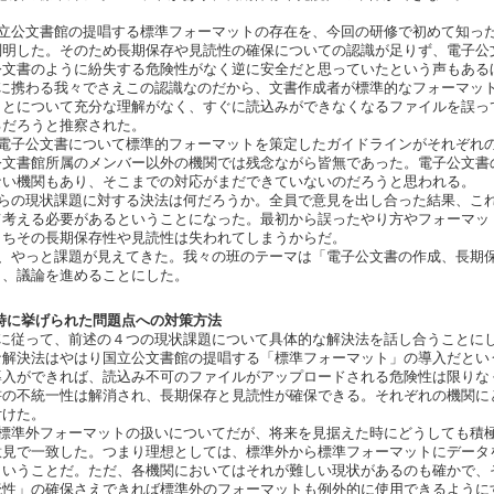
立公文書館の提唱する標準フォーマットの存在を、今回の研修で初めて知っ
判明した。そのため長期保存や見読性の確保についての認識が足りず、電子公
公文書のように紛失する危険性がなく逆に安全だと思っていたという声もある
に携わる我々でさえこの認識なのだから、文書作成者が標準的なフォーマッ
ことについて充分な理解がなく、すぐに読込みができなくなるファイルを誤っ
るだろうと推察された。
電子公文書について標準的フォーマットを策定したガイドラインがそれぞれ
公文書館所属のメンバー以外の機関では残念ながら皆無であった。電子公文書
ない機関もあり、そこまでの対応がまだできていないのだろうと思われる。
らの現状課題に対する決法は何だろうか。全員で意見を出し合った結果、こ
て考える必要があるということになった。最初から誤ったやり方やフォーマッ
まちその長期保存性や見読性は失われてしまうからだ。
、やっと課題が見えてきた。我々の班のテーマは「電子公文書の作成、長期
し、議論を進めることにした。
時に挙げられた問題点への対策方法
に従って、前述の４つの現状課題について具体的な解決法を話し合うことに
な解決法はやはり国立公文書館の提唱する「標準フォーマット」の導入だとい
導入ができれば、読込み不可のファイルがアップロードされる危険性は限りな
書の不統一性は解消され、長期保存と見読性が確保できる。それぞれの機関に
付けた。
標準外フォーマットの扱いについてだが、将来を見据えた時にどうしても積
意見で一致した。つまり理想としては、標準外から標準フォーマットにデータ
ということだ。ただ、各機関においてはそれが難しい現状があるのも確かで、
読性」の確保さえできれば標準外のフォーマットも例外的に使用できるように