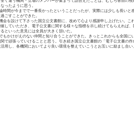
。全く違う機関・立場のメンバーが集まって話合えたことは、むしろ各自の視
となったように思う。
論時間が今までで一番長かったということだったが、実際には少しも長いと
限過ごすことができた。
機会を設けて下さった国立公文書館に、改めて心より感謝申し上げたい。こ
開催していただき、電子公文書に関する様々な指標を示し続けてもらえれば、
なるといった意見には全員が大きく頷いた。
でもかけがえのない仲間と知り合うことができた。きっとこれからも全国に
機関で頑張っていけることと思う。引き続き国立公文書館の「電子公文書の作
限活用し、各機関においてより良い環境を整えていこうとお互いに励まし合い