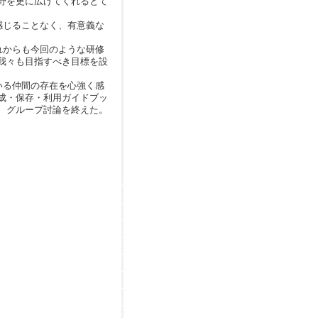
野を更に広げてくれるとて
感じることなく、有意義な
れからも今回のような研修
我々も目指すべき目標を設
いる仲間の存在を心強く感
成・保存・利用ガイドブッ
、グループ討論を終えた。