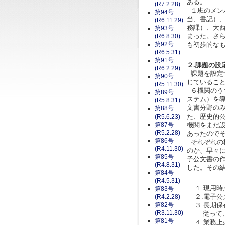
ある。
(R7.2.28)
１班のメン
第94号
当、書記）
(R6.11.29)
務課）、大
第93号
まった。さ
(R6.8.30)
第92号
も初歩的な
(R6.5.31)
第91号
２.課題の設
(R6.2.29)
課題を設定
第90号
じているこ
(R5.11.30)
６機関のう
第89号
ステム）を
(R5.8.31)
文書分野の
第88号
た、歴史的
(R5.6.23)
第87号
機関をまだ
(R5.2.28)
あったので
第86号
それぞれの
(R4.11.30)
のか、早々
第85号
子公文書の
(R4.8.31)
した。その
第84号
(R4.5.31)
１.現用時
第83号
２.電子公
(R4.2.28)
第82号
３.長期保
(R3.11.30)
従って、国
第81号
４.業務上