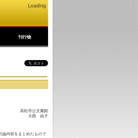
Loading
刊行物
公文書館ニュース
アーカイブズ
北の丸
パンフレット(PDF)
高松市公文書館
大西 由子
の討論内容をまとめたもので