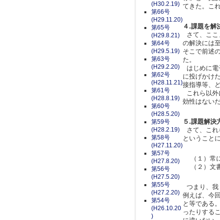
(H30.2.19)
てきた。こ
第66号
(H29.11.20)
４.課題を解
第65号
さて、ここ
(H29.8.21)
の解決には
第64号
(H29.5.19)
そこで前述
第63号
た。
(H29.2.20)
はじめに電
第62号
に投げかけ
(H28.11.21)
接指導等、
第61号
これら以外
(H28.8.19)
効性はない
第60号
(H28.5.20)
５.課題解決
第59号
(H28.2.19)
さて、これ
第58号
ということ
(H27.11.20)
第57号
（１）常に
(H27.8.20)
（２）文書
第56号
(H27.5.20)
第55号
つまり、我
(H27.2.20)
例えば、今
第54号
と等である
(H26.10.20
ったりする
)